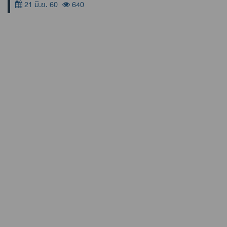
21 มิ.ย. 60
640