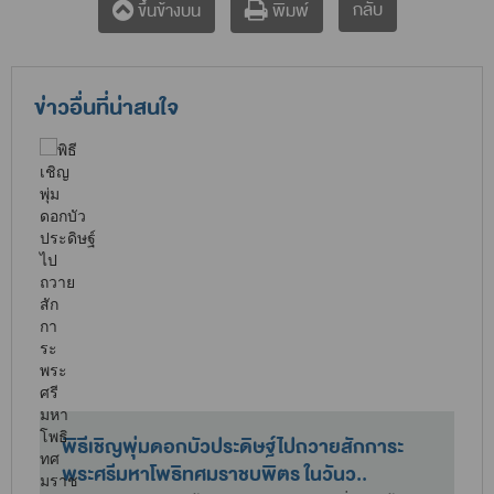
กลับ
ขึ้นข้างบน
พิมพ์
ข่าวอื่นที่น่าสนใจ
พิธีเชิญพุ่มดอกบัวประดิษฐ์ไปถวายสักการะ
พระศรีมหาโพธิทศมราชบพิตร ในวันว..