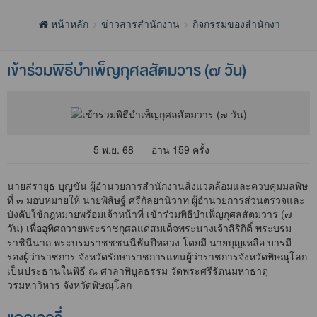
หน้าหลัก
ข่าวสารสำนักงาน
กิจกรรมของสำนักงาน
เข้าร่วมพิธีบำเพ็ญกุศลสัตมวาร (๗ วัน)
5 พ.ย. 68
อ่าน 159 ครั้ง
นายสรายุธ บุญขัน ผู้อำนวยการสำนักงานสิ่งแวดล้อมและควบคุมมลพิษ
ที่ ๓ มอบหมายให้ นายพิสิษฐ์ ศรีกัลยานิวาท ผู้อำนวยการส่วนตรวจและ
บังคับใช้กฎหมายพร้อมเจ้าหน้าที่ เข้าร่วมพิธีบำเพ็ญกุศลสัตมวาร (๗
วัน) เพื่ออุทิศถวายพระราชกุศลแด่สมเด็จพระนางเจ้าสิริกิติ์ พระบรม
ราชินีนาถ พระบรมราชชชนนีพันปีหลวง โดยมี นายบุญเหลือ บารมี
รองผู้ว่าราชการ จังหวัดรักษาราชการแทนผู้ว่าราชการจังหวัดพิษณุโลก
เป็นประธานในพิธี ณ ศาลาพิบูลธรรม วัดพระศรีรัตนมหาธาตุ
วรมหาวิหาร จังหวัดพิษณุโลก