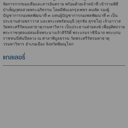
จัดการกากของเสียและสารอันตราย พร้อมด้วยเจ้าหน้าที่ เข้าร่วมพิธี
บำเพ็ญกุศลสวดพระอภิธรรม โดยมีพันเอกรุ่งเพชร คนทัด รองผู้
บัญชาการกองพลพัฒนาที่ ๓ แทนผู้บัญชาการกองพลพัฒนาที่ ๓ เป็น
ประธานฝ่ายฆราวาส และพระเทพรัตนมุนี (สุรชัย สุรชโย) เจ้าอาวาส
วัดพระศรีรัตนมหาธาตุวรมหาวิหาร เป็นประธานฝ่ายสงฆ์ เพื่ออุทิศถวาย
พระราชกุศลแด่สมเด็จพระนางเจ้าสิริกิติ์ พระบรมราชินีนาถ พระบรม
ราชชนนีพันปีหลวง ณ ศาลาพิบูลธรรม วัดพระศรีรัตรมหาธาตุ
วรมหาวิหาร อำเภอเมือง จังหวัดพิษณุโลก
แกลเลอรี่