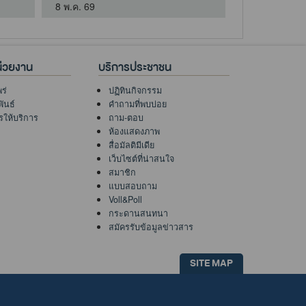
8 พ.ค. 69
15 พ.ค. 69
่วยงาน
บริการประชาชน
ร่
ปฏิทินกิจกรรม
ันธ์
คำถามที่พบบ่อย
ให้บริการ
ถาม-ตอบ
ห้องแสดงภาพ
สื่อมัลติมีเดีย
เว็บไซต์ที่น่าสนใจ
สมาชิก
แบบสอบถาม
Voll&Poll
กระดานสนทนา
สมัครรับข้อมูลข่าวสาร
SITE MAP