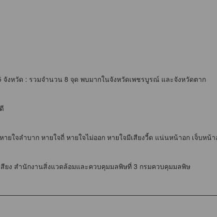
่ 5 จังหวัด : รวมจำนวน 8 จุด พบมากในจังหวัดเพชรบูรณ์ และจังหวัดตาก
ดี
ใจลำบาก หายใจถี่ หายใจไม่ออก หายใจมีเสียงวี้ด แน่นหน้าอก เจ็บหน้าอก ใจ
ียง สำนักงานสิ่งแวดล้อมและควบคุมมลพิษที่ 3 กรมควบคุมมลพิษ